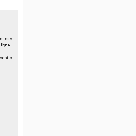
ns son
ligne.
enant à