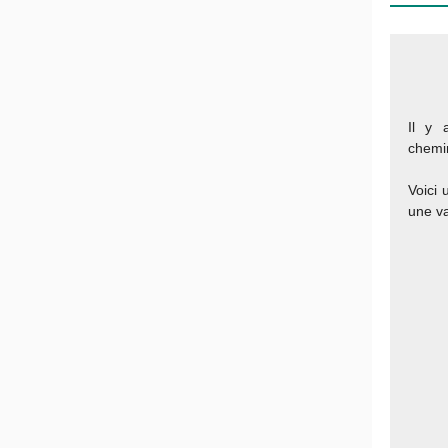
Il y 
chemin
Voici 
une va