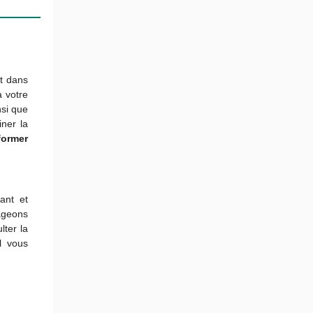
nt dans
 votre
nsi que
iner la
former
ant et
ageons
lter la
l vous