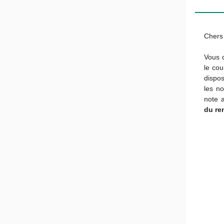
Chers 
Vous d
le cou
dispos
les no
note a
du re