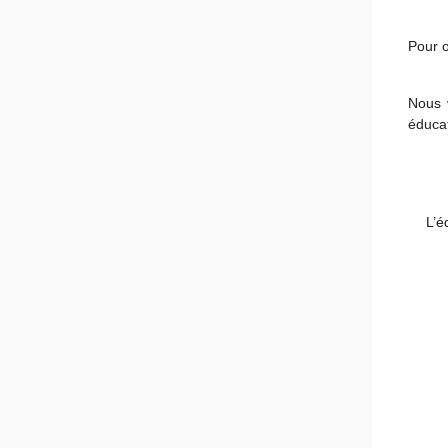
Pour o
Nous 
éducat
L’équip