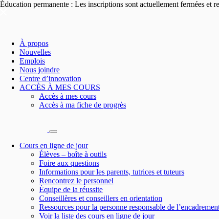
Éducation permanente : Les inscriptions sont actuellement fermées et 
À propos
Nouvelles
Emplois
Nous joindre
Centre d’innovation
ACCÈS À MES COURS
Accès à mes cours
Accès à ma fiche de progrès
Cours en ligne de jour
Élèves – boîte à outils
Foire aux questions
Informations pour les parents, tutrices et tuteurs
Rencontrez le personnel
Équipe de la réussite
Conseillères et conseillers en orientation
Ressources pour la personne responsable de l’encadremen
Voir la liste des cours en ligne de jour