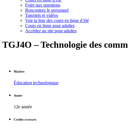
Foire aux questions
Rencontrez le personnel
Tutoriels et vidéos
Voir la liste des cours en ligne d’été
Cours en ligne pour adultes
Accédez au site pour adultes
TGJ4O – Technologie des commu
Matière
Éducation technologique
Année
12e année
Crédits octroyés