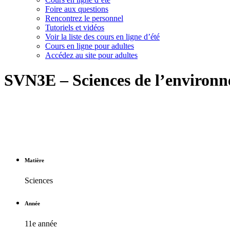
Foire aux questions
Rencontrez le personnel
Tutoriels et vidéos
Voir la liste des cours en ligne d’été
Cours en ligne pour adultes
Accédez au site pour adultes
SVN3E – Sciences de l’environ
Matière
Sciences
Année
11e année